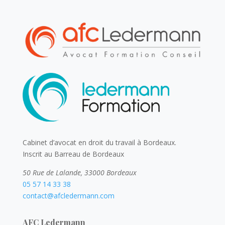
n
a
t
i
v
e
:
Cabinet d’avocat en droit du travail à Bordeaux.
Inscrit au Barreau de Bordeaux
50 Rue de Lalande, 33000 Bordeaux
05 57 14 33 38
contact@afcledermann.com
AFC Ledermann