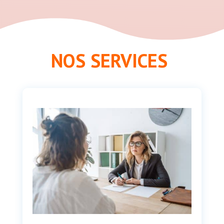
t
i
v
e
:
NOS SERVICES