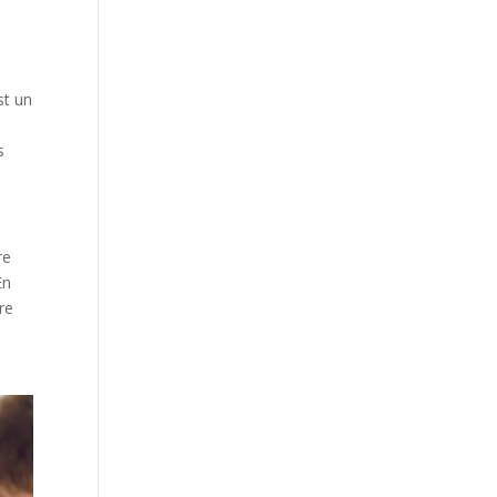
st un
s
re
En
re