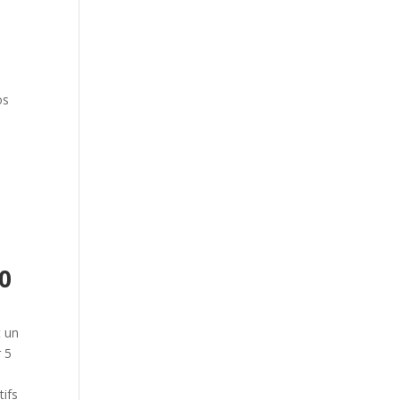
os
e
10
t un
r 5
tifs