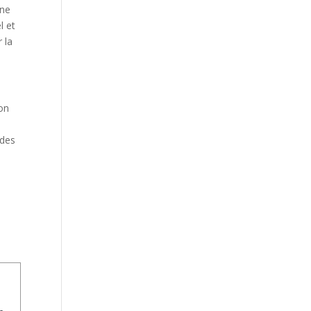
une
l et
r la
son
 des