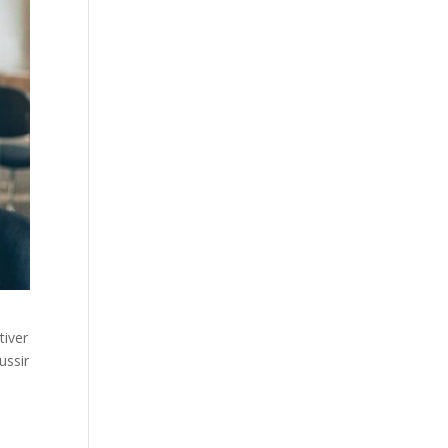
tiver
ussir