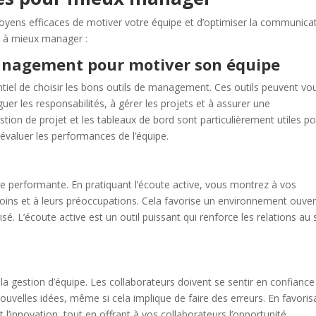
yens efficaces de motiver votre équipe et d’optimiser la communica
nt à mieux manager :
 management pour motiver son équipe
entiel de choisir les bons outils de management. Ces outils peuvent vo
éguer les responsabilités, à gérer les projets et à assurer une
ion de projet et les tableaux de bord sont particulièrement utiles p
évaluer les performances de l’équipe.
e performante. En pratiquant l’écoute active, vous montrez à vos
soins et à leurs préoccupations. Cela favorise un environnement ouver
. L’écoute active est un outil puissant qui renforce les relations au 
s la gestion d’équipe. Les collaborateurs doivent se sentir en confiance
ouvelles idées, même si cela implique de faire des erreurs. En favoris
et l’innovation, tout en offrant à vos collaborateurs l’opportunité