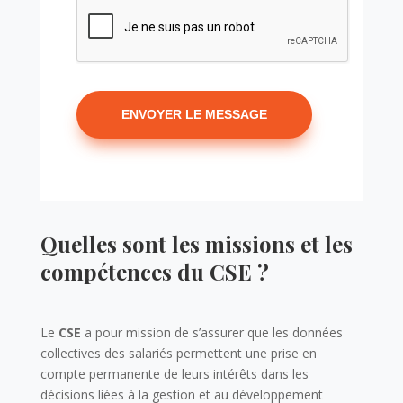
A
l
t
Quelles sont les missions et les
e
r
compétences du CSE ?
n
a
t
Le
CSE
a pour mission de s’assurer que les données
i
collectives des salariés permettent une prise en
v
compte permanente de leurs intérêts dans les
e
décisions liées à la gestion et au développement