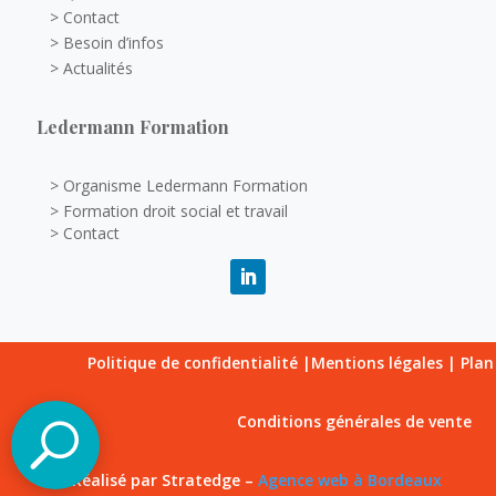
> Contact
> Besoin d’infos
> Actualités
Ledermann Formation
> Organisme Ledermann Formation
> Formation droit social et travail
> Contact
Politique de confidentialité
|
Mentions légales
|
Plan
Conditions générales de vente
© Réalisé par Stratedge –
Agence web à Bordeaux