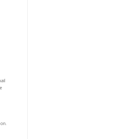
ail
ne
ion.