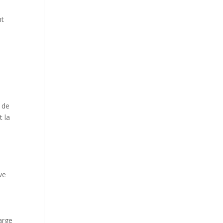
nt
 de
t la
ve
harge