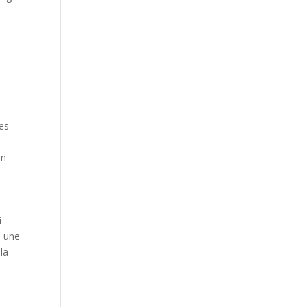
ues
un
i
à une
la