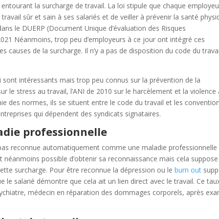
es entourant la surcharge de travail. La loi stipule que chaque employeu
ravail sûr et sain à ses salariés et de veiller à prévenir la santé phys
il dans le DUERP (Document Unique d’évaluation des Risques
e 2021 Néanmoins, trop peu d’employeurs à ce jour ont intégré ces
 causes de la surcharge. Il n’y a pas de disposition du code du travai
ui sont intéressants mais trop peu connus sur la prévention de la
r le stress au travail, l’ANI de 2010 sur le harcèlement et la violence
ie des normes, ils se situent entre le code du travail et les conventio
 entreprises qui dépendent des syndicats signataires.
adie professionnelle
st pas reconnue automatiquement comme une maladie professionnelle
est néanmoins possible d’obtenir sa reconnaissance mais cela suppose
cette surcharge. Pour être reconnue la dépression ou le
burn out
supp
le salarié démontre que cela ait un lien direct avec le travail. Ce tau
 psychiatre, médecin en réparation des dommages corporels, après ex