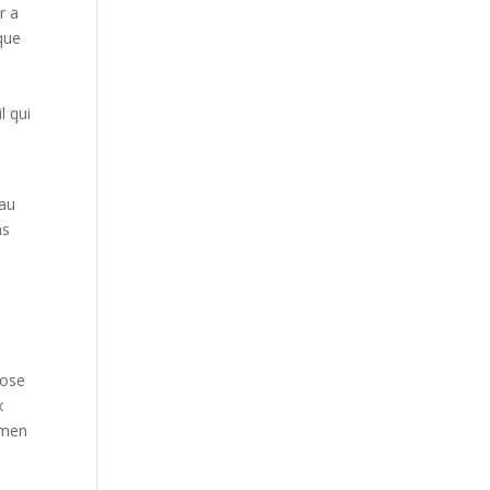
r a
ique
l qui
 au
ns
ose
x
amen