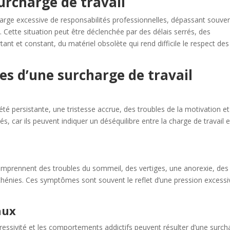
urcharge de travail
harge excessive de responsabilités professionnelles, dépassant souve
. Cette situation peut être déclenchée par des délais serrés, des
nt et constant, du matériel obsolète qui rend difficile le respect des
s d’une surcharge de travail
é persistante, une tristesse accrue, des troubles de la motivation et
és, car ils peuvent indiquer un déséquilibre entre la charge de travail e
omprennent des troubles du sommeil, des vertiges, une anorexie, des
thénies. Ces symptômes sont souvent le reflet d’une pression excessi
aux
, l’agressivité et les comportements addictifs peuvent résulter d’une surc