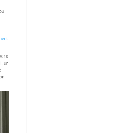
 ou
ment
 2010
l, un
e
ion