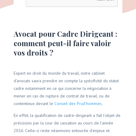
A
l
t
Avocat pour Cadre Dirigeant :
e
r
comment peut-il faire valoir
n
vos droits ?
a
t
i
Expert en droit du monde du travail, notre cabinet
v
e
d’avocats saura prendre en compte la spécificité du statut
:
cadre notamment en ce qui concerne la négociation à
mener en cas de rupture de contrat de travail, ou de
contentieux devant le
Conseil des Prud’hommes
.
En effet, la qualification de cadre-dirigeant a fait l’objet de
précisions par la cour de cassation au cours de l’année
2016. Celle-ci reste néanmoins entourée d’enjeux et