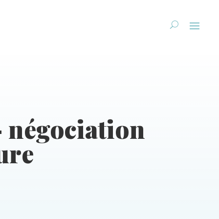
– négociation
ure