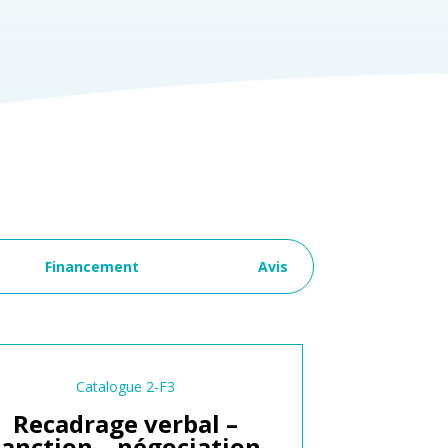
Financement
Avis
Catalogue 2-F3
Recadrage verbal –
sanction – négociation