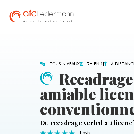
TOUS NIVEAUX
7H EN 1J
À DISTANC
Recadrage 
amiable lice
conventionne
Du recadrage verbal au licen
1 avis