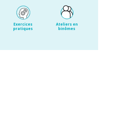
Exercices
Ateliers en
pratiques
binômes